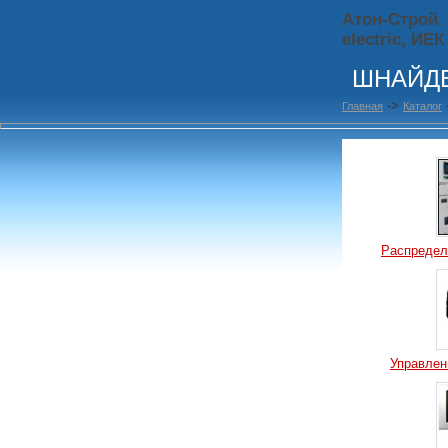
Атон-Строй.
electric, ИЕК
ШНАЙДЕ
->
Главная
Каталог
Распредел
Управлен