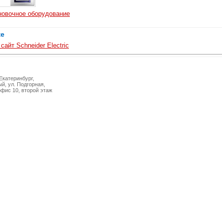
новочное оборудование
же
айт Schneider Electric
 Екатеринбург,
й, ул. Подгорная,
офис 10, второй этаж