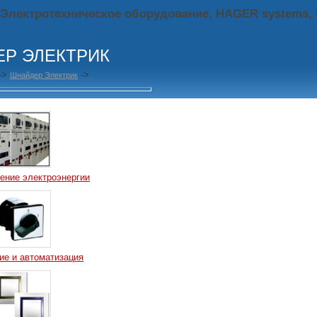
 Электротехническое оборудование, HAGER systems,
Р ЭЛЕКТРИК
->
->
Шнайдер Электрик
ение электроэнергии
ие и автоматизация