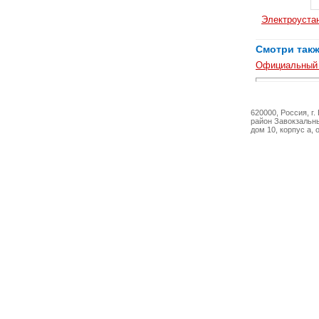
Электроуста
Смотри так
Официальный с
620000, Россия, г.
район Завокзальны
дом 10, корпус а, 